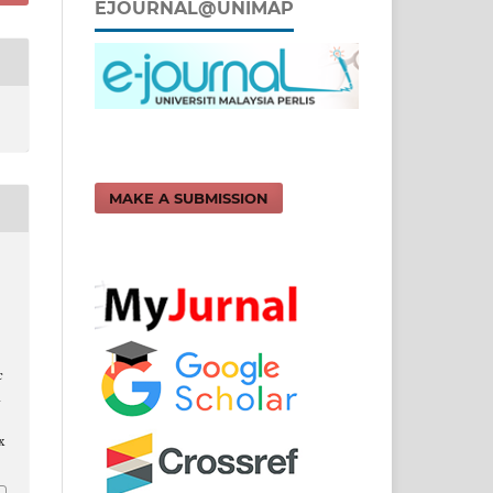
EJOURNAL@UNIMAP
MAKE A SUBMISSION
c
d
x