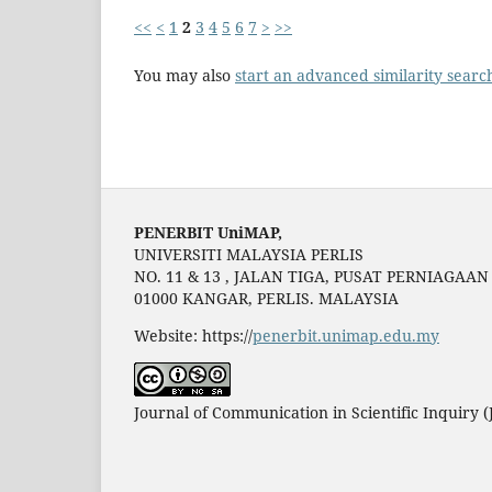
<<
<
1
2
3
4
5
6
7
>
>>
You may also
start an advanced similarity searc
PENERBIT UniMAP,
UNIVERSITI MALAYSIA PERLIS
NO. 11 & 13 , JALAN TIGA, PUSAT PERNIAGAA
01000 KANGAR, PERLIS. MALAYSIA
Website: https://
penerbit.unimap.edu.my
Journal of Communication in Scientific Inquiry 