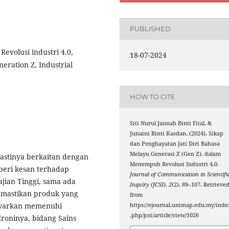
PUBLISHED
 Revolusi industri 4.0,
18-07-2024
eration Z, Industrial
HOW TO CITE
Siti Nurul Jannah Binti Fital, &
Junaini Binti Kasdan. (2024). Sikap
dan Penghayatan Jati Diri Bahasa
Melayu Generasi Z (Gen Z), dalam
pastinya berkaitan dengan
Menempuh Revolusi Industri 4.0.
beri kesan terhadap
Journal of Communication in Scientifi
ajian Tinggi, sama ada
Inquiry (JCSI)
,
2
(2), 89–107. Retrieve
mastikan produk yang
from
awarkan memenuhi
https://ejournal.unimap.edu.my/inde
.php/jcsi/article/view/1026
Ironinya, bidang Sains