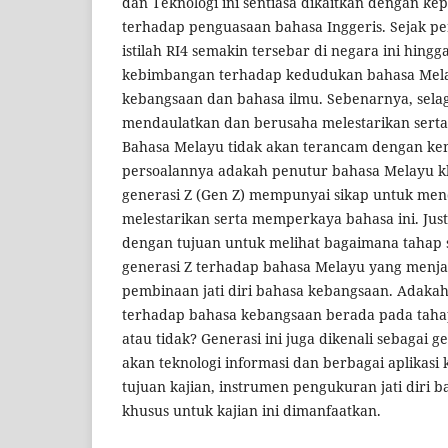
dan Teknologi ini sentiasa dikaitkan dengan kep
terhadap penguasaan bahasa Inggeris. Sejak p
istilah RI4 semakin tersebar di negara ini hin
kebimbangan terhadap kedudukan bahasa Mela
kebangsaan dan bahasa ilmu. Sebenarnya, sela
mendaulatkan dan berusaha melestarikan sert
Bahasa Melayu tidak akan terancam dengan ke
persoalannya adakah penutur bahasa Melayu k
generasi Z (Gen Z) mempunyai sikap untuk me
melestarikan serta memperkaya bahasa ini. Juste
dengan tujuan untuk melihat bagaimana tahap
generasi Z terhadap bahasa Melayu yang menjad
pembinaan jati diri bahasa kebangsaan. Adakah 
terhadap bahasa kebangsaan berada pada ta
atau tidak? Generasi ini juga dikenali sebagai g
akan teknologi informasi dan berbagai aplikasi
tujuan kajian, instrumen pengukuran jati diri
khusus untuk kajian ini dimanfaatkan.