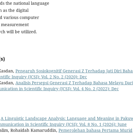
ards the national language
 as the digital
and various computer
, a measurement
ch will be utilized.
s)
 Kasdan,
Pengaruh Sosiokognitif Generasi Z Terhadap Jati Diri Baha
ific Inquiry (JCSI): Vol. 2 No. 2 (2020): Dec
 Kasdan,
Analisis Persepsi Generasi Z Terhadap Bahasa Melayu Dar
ication in Scientific Inquiry (JCSI): Vol. 4 No. 2 (2022): Dec
,
A Linguistic Landscape Analysis: Language and Meaning in Paku
munication in Scientific Inquiry (JCSI): Vol. 8 No. 1 (2026): June
 Halim, Rohaidah Kamaruddin,
Pemerolehan bahasa Pertama Murid