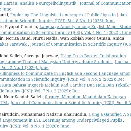
 Harian: Analisis Neuropsikolinguistik
,
Journal of Communication
): June
arti,
Exploring The Linguistic Landscape of Public Signs In Jalan
tion in Scientific Inquiry (JCSI): Vol. 8 No. 1 (2026): June
, Piyapat Chuai-in,
Language Anxiety among English Major Stude
Communication in Scientific Inquiry (JCSI): Vol. 4 No. 1 (2022): June
in, Noriza Daud, Nurul Nadia, Wan Robiah Meor Osman, Anida
rakat Sarawak
,
Journal of Communication in Scientific Inquiry (JCS
Mohd Salleh, Sareepa Jearwae,
Using Cross Border Collaboration
Usage among Thai and Malaysian Undergraduate Students
,
Journal 
 Vol. 2 No. 1 (2020): June
illingness to Communicate in English as a Second Language amon
mmunication in Scientific Inquiry (JCSI): Vol. 4 No. 2 (2022): Dec
 Kata Bahasa Inggeris Melalui Kad Gambar Dua Hala Dan Teknik 
c Inquiry (JCSI): Vol. 7 No. 2 (2025): Dec
, Noor Saadah Salleh,
Strategi Memohon Maaf dalam Kalangan
UiTM
,
Journal of Communication in Scientific Inquiry (JCSI): Vol. 6 N
hairuddin, Muhammad Nadzrin Khairuddin,
Using a Gamified A-
d Engagement in ESL Learning among Underprivileged Pupils
,
iry (JCSI): Vol. 8 No. 1 (2026): June