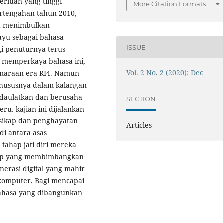
erluan yang tinggi
More Citation Formats
ertengahan tahun 2010,
gga menimbulkan
yu sebagai bahasa
ISSUE
gi penuturnya terus
a memperkaya bahasa ini,
Vol. 2 No. 2 (2020): Dec
maraan era RI4. Namun
hususnya dalam kalangan
ndaulatkan dan berusaha
SECTION
ru, kajian ini dijalankan
 sikap dan penghayatan
Articles
i antara asas
tahap jati diri mereka
hap yang membimbangkan
enerasi digital yang mahir
 komputer. Bagi mencapai
 bahasa yang dibangunkan