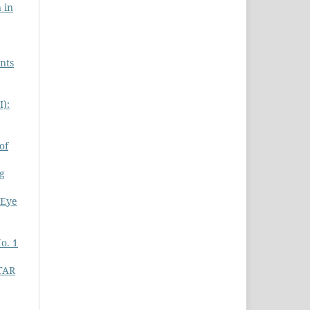
 in
nts
I):
of
g
‘Eye
o. 1
STAR